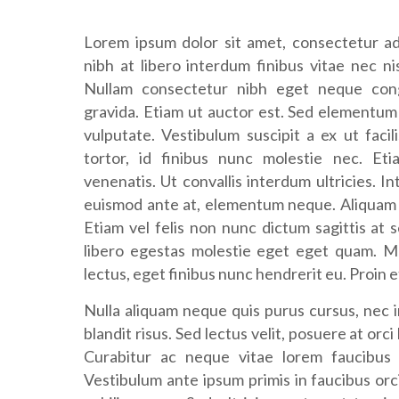
Lorem ipsum dolor sit amet, consectetur adi
nibh at libero interdum finibus vitae nec nis
Nullam consectetur nibh eget neque congu
gravida. Etiam ut auctor est. Sed elementum
vulputate. Vestibulum suscipit a ex ut faci
tortor, id finibus nunc molestie nec. Eti
venenatis. Ut convallis interdum ultricies. I
euismod ante at, elementum neque. Aliquam era
Etiam vel felis non nunc dictum sagittis at s
libero egestas molestie eget eget quam. M
lectus, eget finibus nunc hendrerit eu. Proin e
Nulla aliquam neque quis purus cursus, nec i
blandit risus. Sed lectus velit, posuere at orci 
Curabitur ac neque vitae lorem faucibu
Vestibulum ante ipsum primis in faucibus orci