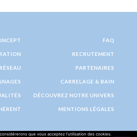
ONCEPT
FAQ
RATION
RECRUTEMENT
RÉSEAU
PARTENAIRES
GNAGES
CARRELAGE & BAIN
ALITÉS
DÉCOUVREZ NOTRE UNIVERS
HÉRENT
MENTIONS LÉGALES
 considérerons que vous acceptez l'utilisation des cookies.
lité
Réalisé par les experts de Bonne Nouvelle !