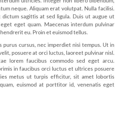
interdum ultricies. Integer non libero bibendum,
um neque. Aliquam erat volutpat. Nulla facilisi.
 dictum sagittis at sed ligula. Duis ut augue ut
e eget eget quam. Maecenas interdum pulvinar
 hendrerit eu. Proin et euismod tellus.
 purus cursus, nec imperdiet nisi tempus. Ut in
velit, posuere at orci luctus, laoreet pulvinar nisl.
tae lorem faucibus commodo sed eget arcu.
imis in faucibus orci luctus et ultrices posuere
cies metus ut turpis efficitur, sit amet lobortis
quam, euismod at porttitor id, venenatis eget