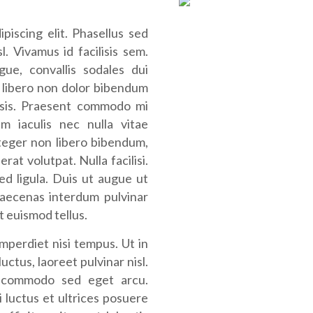
piscing elit. Phasellus sed
l. Vivamus id facilisis sem.
e, convallis sodales dui
 libero non dolor bibendum
lisis. Praesent commodo mi
am iaculis nec nulla vitae
nteger non libero bibendum,
t volutpat. Nulla facilisi.
ed ligula. Duis ut augue ut
aecenas interdum pulvinar
t euismod tellus.
mperdiet nisi tempus. Ut in
luctus, laoreet pulvinar nisl.
s commodo sed eget arcu.
 luctus et ultrices posuere