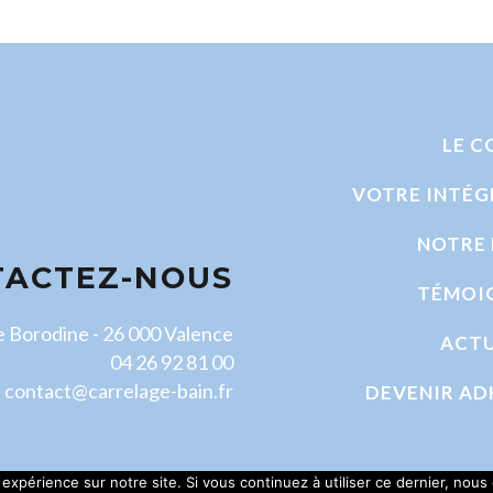
LE C
VOTRE INTÉG
NOTRE 
TACTEZ-NOUS
TÉMOI
e Borodine - 26 000 Valence
ACTU
04 26 92 81 00
contact@carrelage-bain.fr
DEVENIR AD
 expérience sur notre site. Si vous continuez à utiliser ce dernier, nous
Politique de confidentia