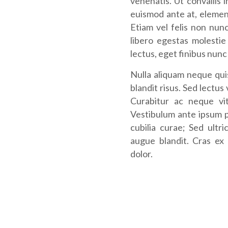
venenatis. Ut convallis 
euismod ante at, element
Etiam vel felis non nunc
libero egestas molesti
lectus, eget finibus nunc
Nulla aliquam neque quis
blandit risus. Sed lectus 
Curabitur ac neque vi
Vestibulum ante ipsum pr
cubilia curae; Sed ultri
augue blandit. Cras ex 
dolor.